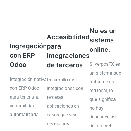
No es un
Accesibilidad
sistema
Ingregación
para
online.
con ERP
integraciones
Odoo
de terceros
SilverposFX es
un sistema que
Integración nativa
Desarrollo de
trabaja en tu
con ERP Odoo
integraciones con
red local, lo
para tener una
terceras
que significa
contabilidad
aplicaciones en
no hay
automatizada.
casos que sea
dependecias
necesarios.
de internet