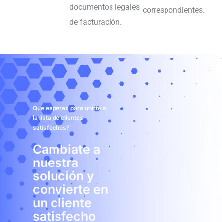
documentos legales
correspondientes.
de facturación.
Que esperas para unirte a
la lista de clientes
satisfechos?
Cambiate a
nuestra
solución y
convierte en
un cliente
satisfecho