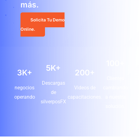
más.
Solicita Tu Demo
Online.
100+
5K+
3K+
200+
Clientes
Descargas
negocios
Videos de
cambiando
de
operando
capacitaciones.
a nuestra
silverposFX
solución.